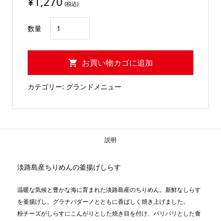
¥
1,270
(税込)
釜
数量
揚
げ
お買い物カゴに追加
し
ら
カテゴリー:
グランドメニュー
す
と
梅
肉
説明
PIZZA
個
淡路島産ちりめんの釜揚げしらす
温暖な気候と豊かな海に育まれた淡路島産のちりめん。新鮮なしらす
を釜揚げし、グラナパダーノとともに香ばしく焼き上げました。
粉チーズがしらすにこんがりとした焼き目を付け、パリパリとした食