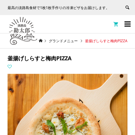
最高の淡路島食材で1枚1枚手作りの冷凍ピザをお届けします。


グランドメニュー
釜揚げしらすと梅肉PIZZA
釜揚げしらすと梅肉PIZZA